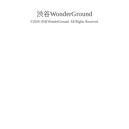
渋谷WonderGround
©2026
渋谷WonderGround
. All Rights Reserved.