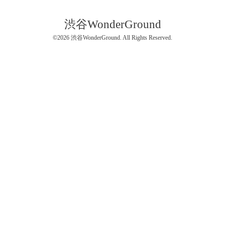
渋谷WonderGround
©2026
渋谷WonderGround
. All Rights Reserved.