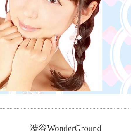
渋谷WonderGround