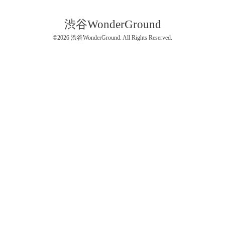
渋谷WonderGround
©2026
渋谷WonderGround
. All Rights Reserved.