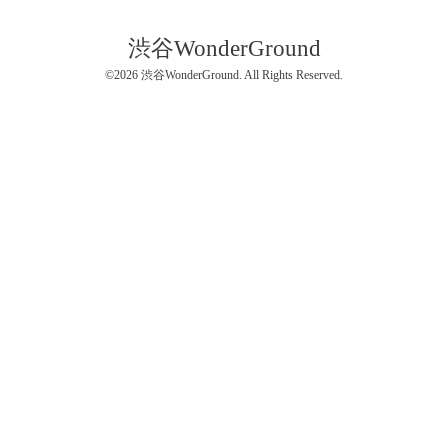
渋谷WonderGround
©2026
渋谷WonderGround
. All Rights Reserved.