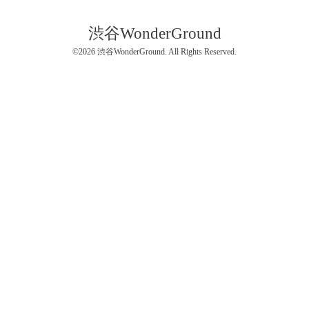
渋谷WonderGround
©2026
渋谷WonderGround
. All Rights Reserved.