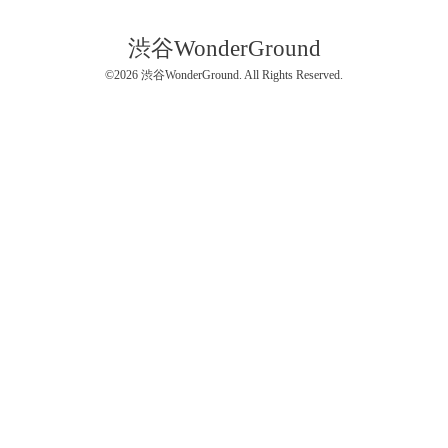
渋谷WonderGround
©2026
渋谷WonderGround
. All Rights Reserved.