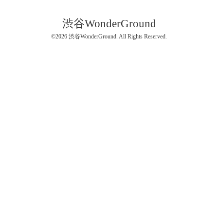
渋谷WonderGround
©2026
渋谷WonderGround
. All Rights Reserved.