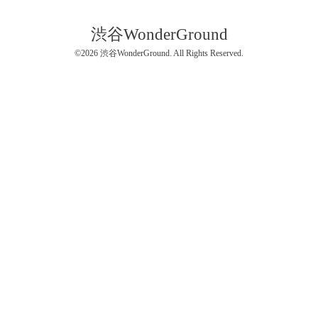
渋谷WonderGround
©2026
渋谷WonderGround
. All Rights Reserved.