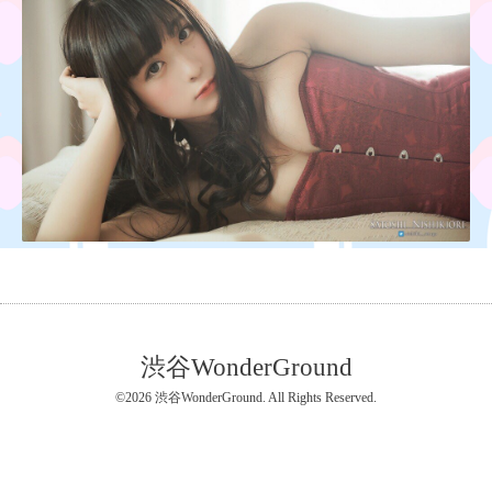
渋谷WonderGround
©2026
渋谷WonderGround
. All Rights Reserved.