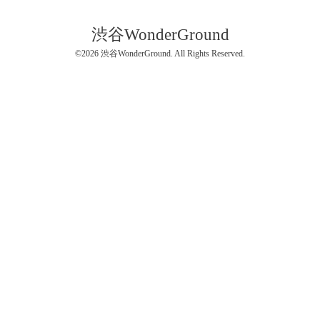
渋谷WonderGround
©2026
渋谷WonderGround
. All Rights Reserved.