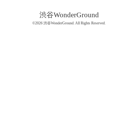
渋谷WonderGround
©2026
渋谷WonderGround
. All Rights Reserved.