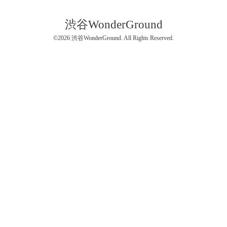
渋谷WonderGround
©2026
渋谷WonderGround
. All Rights Reserved.