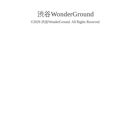
渋谷WonderGround
©2026
渋谷WonderGround
. All Rights Reserved.