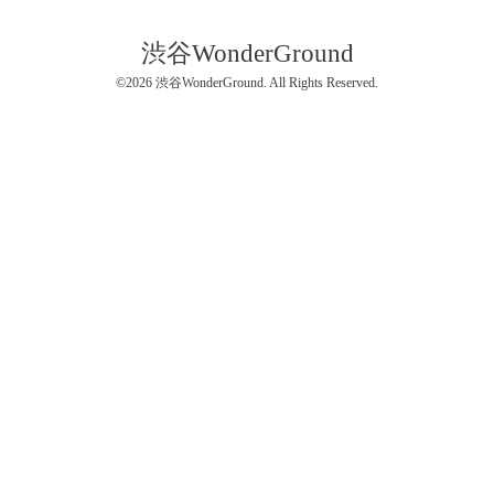
渋谷WonderGround
©2026
渋谷WonderGround
. All Rights Reserved.