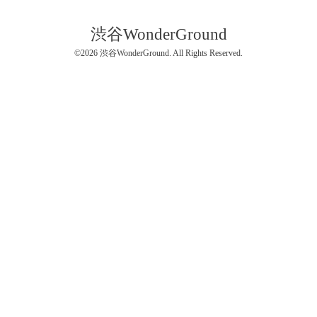
渋谷WonderGround
©2026
渋谷WonderGround
. All Rights Reserved.