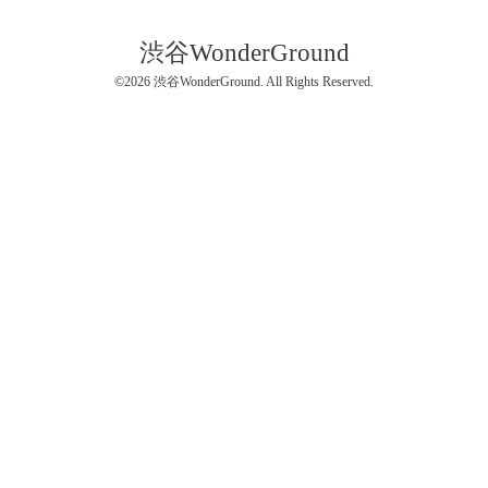
渋谷WonderGround
©2026
渋谷WonderGround
. All Rights Reserved.