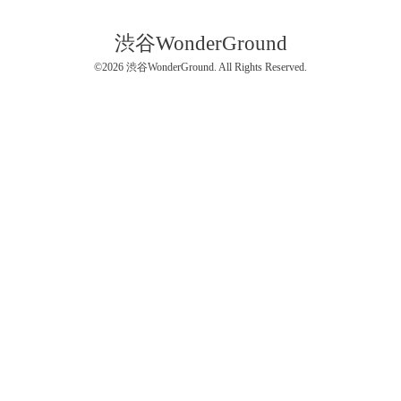
渋谷WonderGround
©2026
渋谷WonderGround
. All Rights Reserved.