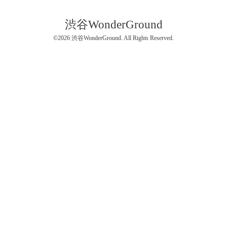
渋谷WonderGround
©2026
渋谷WonderGround
. All Rights Reserved.