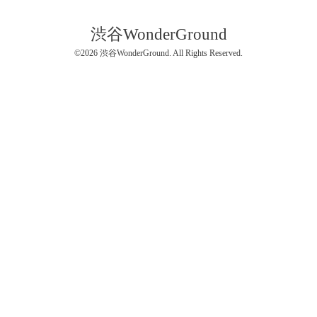
渋谷WonderGround
©2026
渋谷WonderGround
. All Rights Reserved.