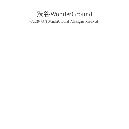
渋谷WonderGround
©2026
渋谷WonderGround
. All Rights Reserved.