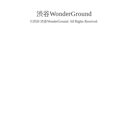
渋谷WonderGround
©2026
渋谷WonderGround
. All Rights Reserved.