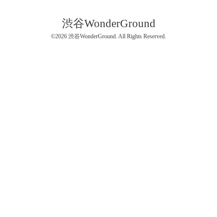
渋谷WonderGround
©2026
渋谷WonderGround
. All Rights Reserved.