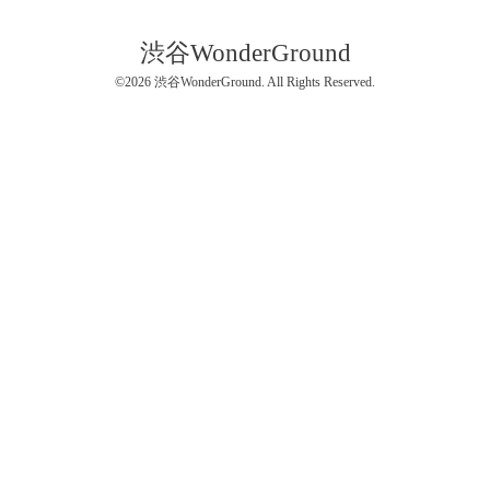
渋谷WonderGround
©2026
渋谷WonderGround
. All Rights Reserved.