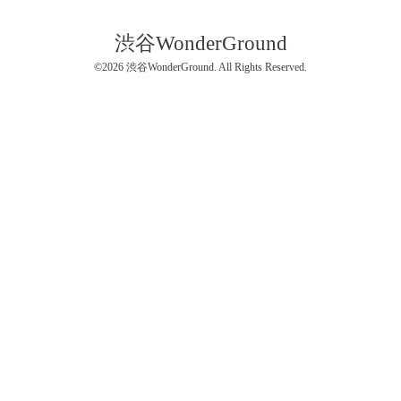
渋谷WonderGround
©2026
渋谷WonderGround
. All Rights Reserved.