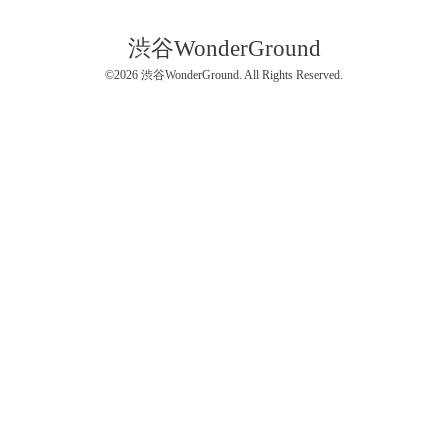
渋谷WonderGround
©2026
渋谷WonderGround
. All Rights Reserved.