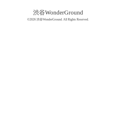
渋谷WonderGround
©2026
渋谷WonderGround
. All Rights Reserved.