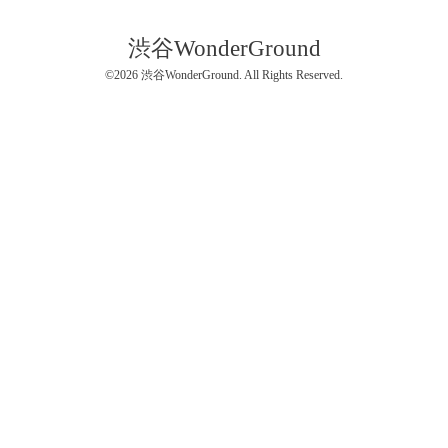
渋谷WonderGround
©2026
渋谷WonderGround
. All Rights Reserved.