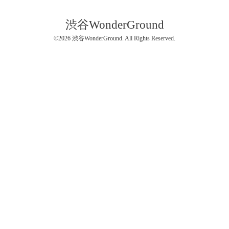
渋谷WonderGround
©2026
渋谷WonderGround
. All Rights Reserved.