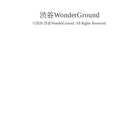
渋谷WonderGround
©2026
渋谷WonderGround
. All Rights Reserved.