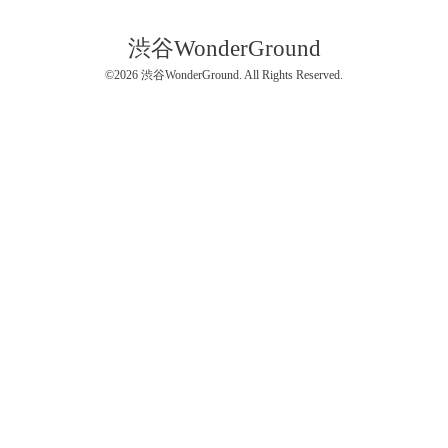
渋谷WonderGround
©2026
渋谷WonderGround
. All Rights Reserved.