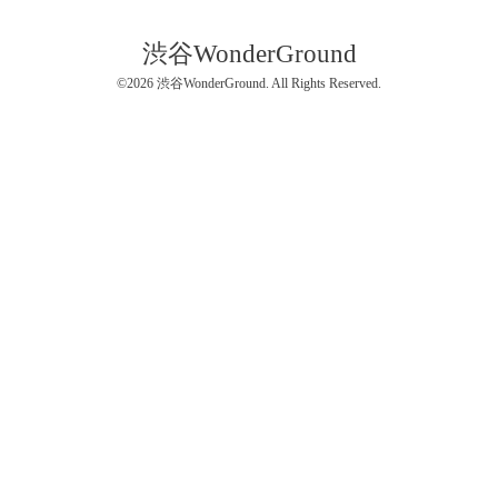
渋谷WonderGround
©2026
渋谷WonderGround
. All Rights Reserved.