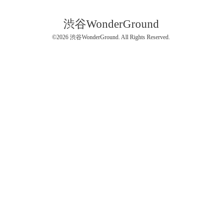
渋谷WonderGround
©2026
渋谷WonderGround
. All Rights Reserved.