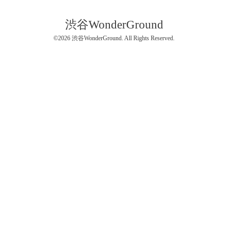
渋谷WonderGround
©2026
渋谷WonderGround
. All Rights Reserved.