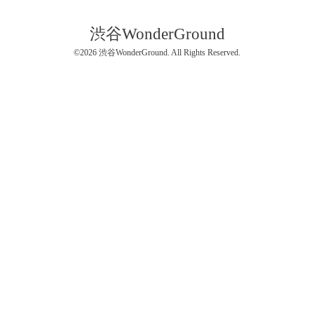
渋谷WonderGround
©2026
渋谷WonderGround
. All Rights Reserved.