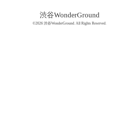
渋谷WonderGround
©2026
渋谷WonderGround
. All Rights Reserved.