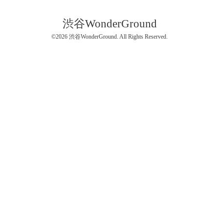
渋谷WonderGround
©2026
渋谷WonderGround
. All Rights Reserved.