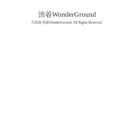
渋谷WonderGround
©2026
渋谷WonderGround
. All Rights Reserved.