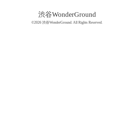
渋谷WonderGround
©2026
渋谷WonderGround
. All Rights Reserved.