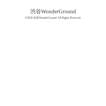
渋谷WonderGround
©2026
渋谷WonderGround
. All Rights Reserved.