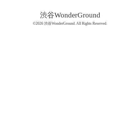
渋谷WonderGround
©2026
渋谷WonderGround
. All Rights Reserved.