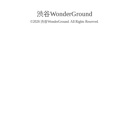
渋谷WonderGround
©2026
渋谷WonderGround
. All Rights Reserved.