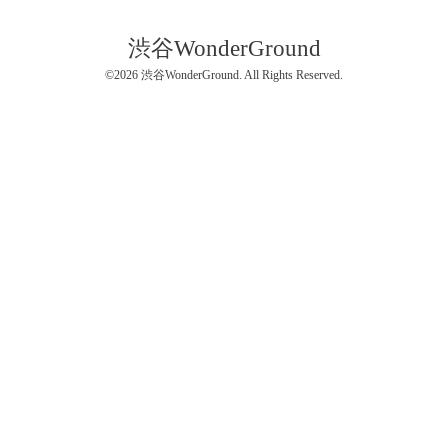
渋谷WonderGround
©2026
渋谷WonderGround
. All Rights Reserved.