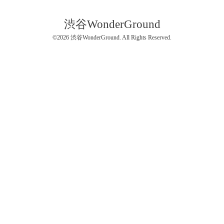
渋谷WonderGround
©2026
渋谷WonderGround
. All Rights Reserved.