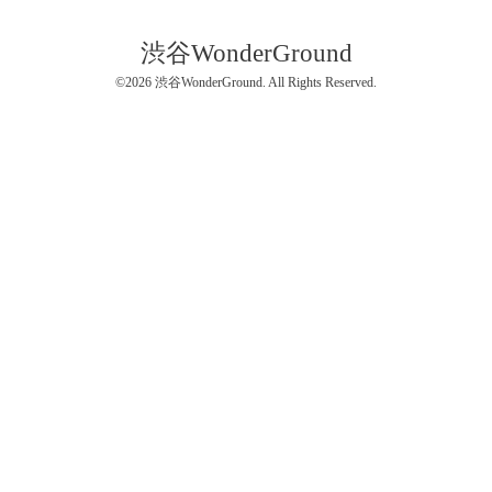
渋谷WonderGround
©2026
渋谷WonderGround
. All Rights Reserved.