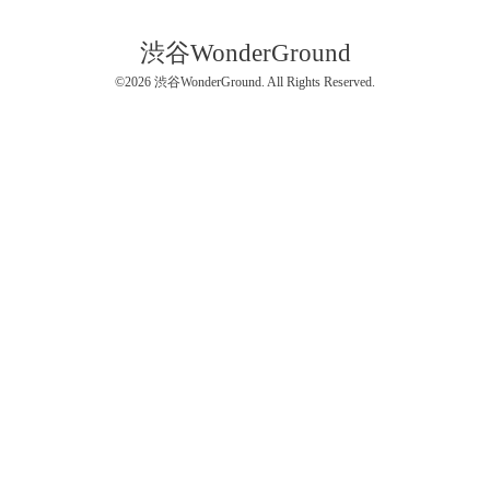
渋谷WonderGround
©2026
渋谷WonderGround
. All Rights Reserved.