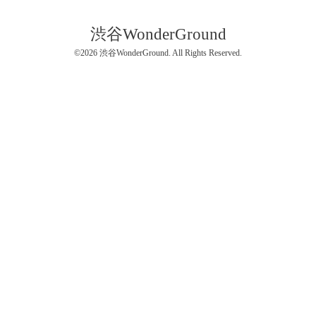
渋谷WonderGround
©2026
渋谷WonderGround
. All Rights Reserved.