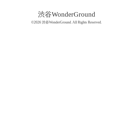
渋谷WonderGround
©2026
渋谷WonderGround
. All Rights Reserved.