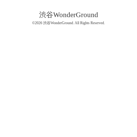
渋谷WonderGround
©2026
渋谷WonderGround
. All Rights Reserved.