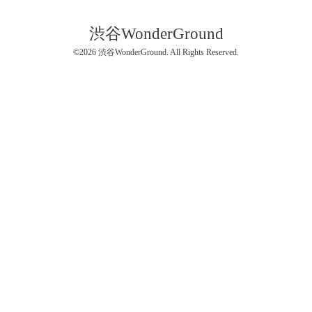
渋谷WonderGround
©2026
渋谷WonderGround
. All Rights Reserved.